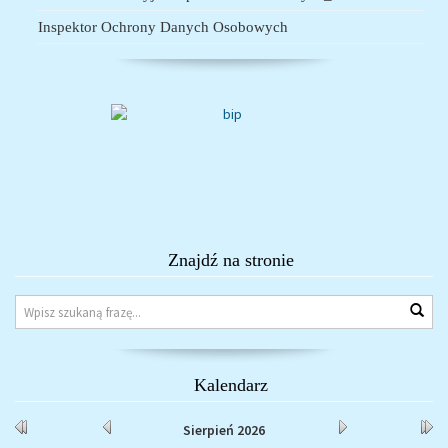
Inspektor Ochrony Danych Osobowych
Znajdź na stronie
Wys
Kalendarz
Rok
Miesiąc
Miesiąc
Rok
Sierpień
2026