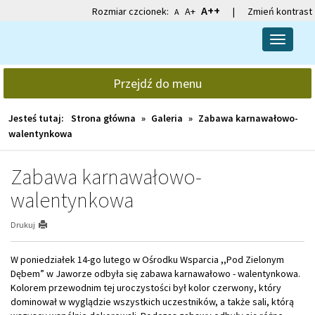
Przejdź
Przejdź
A++
Rozmiar czcionek:
A+
|
Zmień kontrast
A
do
do
głównej
wyszukiwarki
Przełącz
treści
nawigacj
Przejdź do menu
Jesteś tutaj:
Strona główna
»
Galeria
»
Zabawa karnawałowo-
walentynkowa
Zabawa karnawałowo-
walentynkowa
Drukuj
W poniedziałek 14-go lutego w Ośrodku Wsparcia ,,Pod Zielonym
Dębem” w Jaworze odbyła się zabawa karnawałowo - walentynkowa.
Kolorem przewodnim tej uroczystości był kolor czerwony, który
dominował w wyglądzie wszystkich uczestników, a także sali, którą